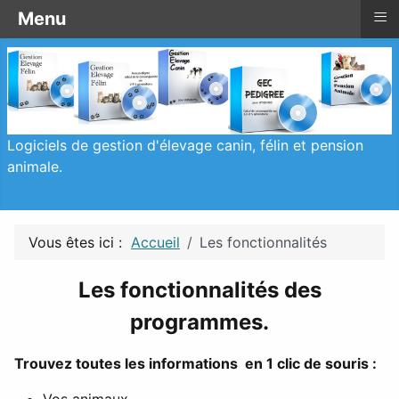
≡
≡
Les fonctionnalités
Menu
Logiciels de gestion d'élevage canin, félin et pension
animale.
Vous êtes ici :
Accueil
Les fonctionnalités
Les fonctionnalités des
programmes.
Trouvez toutes les informations en 1 clic de souris :
Vos animaux.