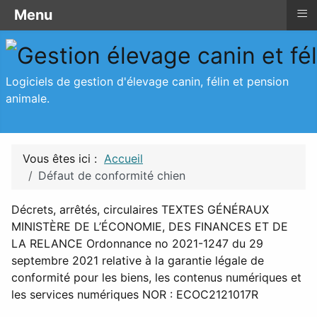
≡
≡
≡
Menu
Défaut de conformité chien
Menu
Logiciels de gestion d'élevage canin, félin et pension
animale.
Vous êtes ici :
Accueil
Défaut de conformité chien
Décrets, arrêtés, circulaires TEXTES GÉNÉRAUX
MINISTÈRE DE L’ÉCONOMIE, DES FINANCES ET DE
LA RELANCE Ordonnance no 2021-1247 du 29
septembre 2021 relative à la garantie légale de
conformité pour les biens, les contenus numériques et
les services numériques NOR : ECOC2121017R